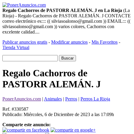
Regalo Cachorros de PASTORR ALEMÁN. J en La Rioja
(La
Rioja) - Regalo Cachorros de PASTOR ALEMÁN. J CONTACTE
correo electrónico es:::: (( silviasoalonso@gmail.com )) EMAIL::: ((
silviasoalonso@gmail.com )) varios colores, Cachorros con
excelente calidad....
Publicar anuncios gratis
-
Modificar anuncios
-
Mis Favoritos
-
Tienda Virtual
Regalo Cachorros de
PASTORR ALEMÁN. J
PonerAnuncios.com
|
Animales
|
Perros
|
Perros La Rioja
Ref. #330587
Publicado: Miércoles, 6 de Diciembre de 2023 a las 17:09h
Comparte este anuncio: