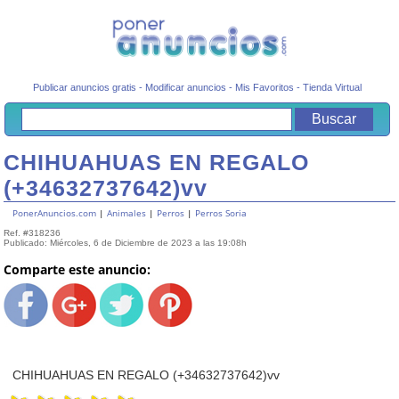
Publicar anuncios gratis
-
Modificar anuncios
-
Mis Favoritos
-
Tienda Virtual
CHIHUAHUAS EN REGALO
(+34632737642)vv
PonerAnuncios.com
|
Animales
|
Perros
|
Perros Soria
Ref. #318236
Publicado: Miércoles, 6 de Diciembre de 2023 a las 19:08h
Comparte este anuncio:
CHIHUAHUAS EN REGALO (+34632737642)vv