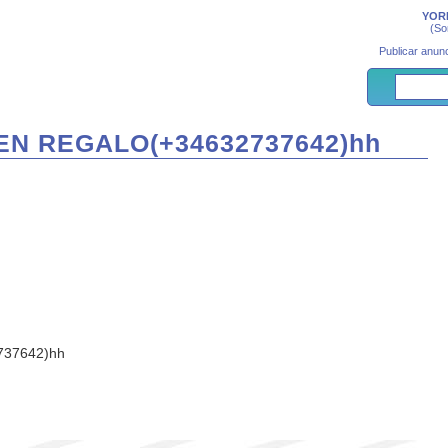
YORK
(So
Publicar anunc
EN REGALO(+34632737642)hh
737642)hh