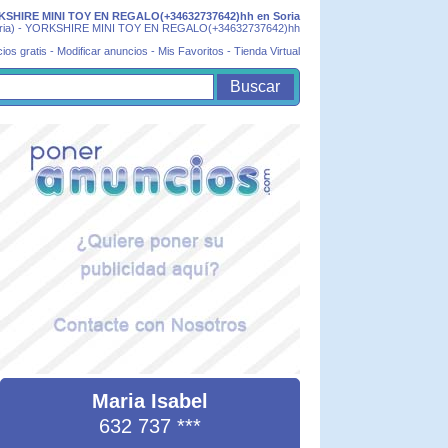
SHIRE MINI TOY EN REGALO(+34632737642)hh en Soria
ria) - YORKSHIRE MINI TOY EN REGALO(+34632737642)hh
ios gratis
-
Modificar anuncios
-
Mis Favoritos
-
Tienda Virtual
Maria Isabel
632 737
***