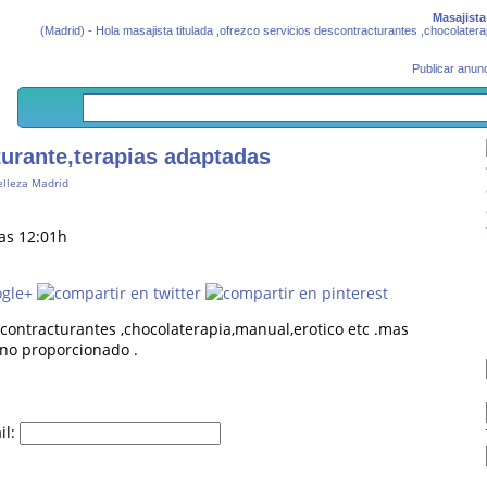
Masajista
(Madrid) - Hola masajista titulada ,ofrezco servicios descontracturantes ,chocolater
Publicar anunc
urante,terapias adaptadas
elleza Madrid
las 12:01h
escontracturantes ,chocolaterapia,manual,erotico etc .mas
ono proporcionado .
il: