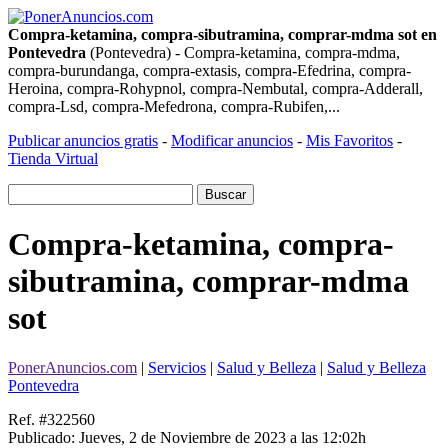
Compra-ketamina, compra-sibutramina, comprar-mdma sot en
Pontevedra
(Pontevedra) - Compra-ketamina, compra-mdma,
compra-burundanga, compra-extasis, compra-Efedrina, compra-
Heroina, compra-Rohypnol, compra-Nembutal, compra-Adderall,
compra-Lsd, compra-Mefedrona, compra-Rubifen,...
Publicar anuncios gratis
-
Modificar anuncios
-
Mis Favoritos
-
Tienda Virtual
Compra-ketamina, compra-
sibutramina, comprar-mdma
sot
PonerAnuncios.com
|
Servicios
|
Salud y Belleza
|
Salud y Belleza
Pontevedra
Ref. #322560
Publicado: Jueves, 2 de Noviembre de 2023 a las 12:02h