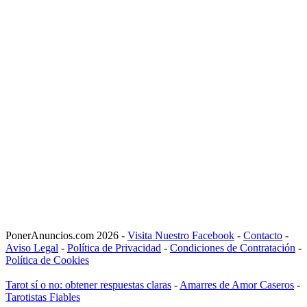
PonerAnuncios.com 2026 -
Visita Nuestro Facebook
-
Contacto
-
Aviso Legal
-
Política de Privacidad
-
Condiciones de Contratación
-
Política de Cookies
Tarot sí o no: obtener respuestas claras
-
Amarres de Amor Caseros
-
Tarotistas Fiables