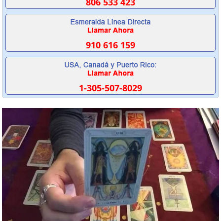
806 533 423
910 616 159
1-305-507-8029