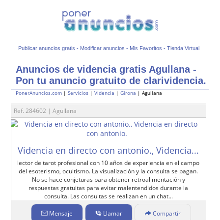
Publicar anuncios gratis
-
Modificar anuncios
-
Mis Favoritos
-
Tienda Virtual
Anuncios de videncia gratis Agullana -
Pon tu anuncio gratuito de clarividencia.
PonerAnuncios.com
|
Servicios
|
Videncia
|
Girona
| Agullana
Ref. 284602 | Agullana
Videncia en directo con antonio., Videncia...
lector de tarot profesional con 10 años de experiencia en el campo
del esoterismo, ocultismo. La visualización y la consulta se pagan.
No se hace conjeturas para obtener retroalimentación y
respuestas gratuitas para evitar malentendidos durante la
consulta. Las consultas se realizan en un chat...
Mensaje
Llamar
Compartir