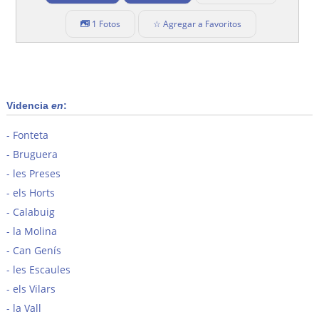
1 Fotos
☆ Agregar a Favoritos
Videncia
en
:
Fonteta
Bruguera
les Preses
els Horts
Calabuig
la Molina
Can Genís
les Escaules
els Vilars
la Vall