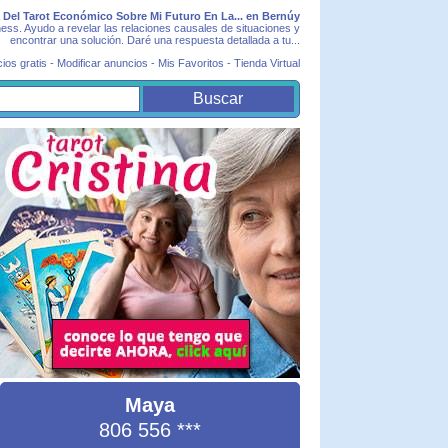
 Del Tarot Económico Sobre Mi Futuro En La... en Bernúy
lness. Ayudo a revelar las relaciones causales de situaciones y
encontrar una solución. Daré una respuesta detallada a tu...
ios gratis
-
Modificar anuncios
-
Mis Favoritos
-
Tienda Virtual
Maya
806 556
***