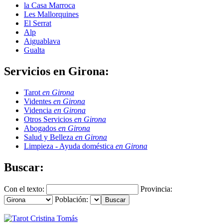
la Casa Marroca
Les Mallorquines
El Serrat
Alp
Aiguablava
Gualta
Servicios en Girona:
Tarot
en Girona
Videntes
en Girona
Videncia
en Girona
Otros Servicios
en Girona
Abogados
en Girona
Salud y Belleza
en Girona
Limpieza - Ayuda doméstica
en Girona
Buscar:
Con el texto:
Provincia:
Población: