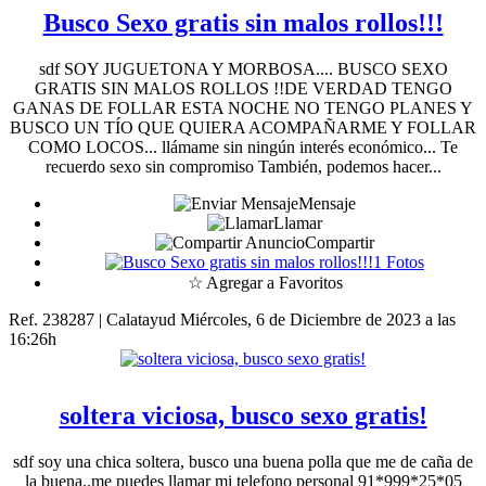
Busco Sexo gratis sin malos rollos!!!
sdf SOY JUGUETONA Y MORBOSA.... BUSCO SEXO
GRATIS SIN MALOS ROLLOS !!DE VERDAD TENGO
GANAS DE FOLLAR ESTA NOCHE NO TENGO PLANES Y
BUSCO UN TÍO QUE QUIERA ACOMPAÑARME Y FOLLAR
COMO LOCOS... llámame sin ningún interés económico... Te
recuerdo sexo sin compromiso También, podemos hacer...
Mensaje
Llamar
Compartir
1 Fotos
☆ Agregar a Favoritos
Ref. 238287 | Calatayud
Miércoles, 6 de Diciembre de 2023 a las
16:26h
soltera viciosa, busco sexo gratis!
sdf soy una chica soltera, busco una buena polla que me de caña de
la buena..me puedes llamar mi telefono personal 91*999*25*05