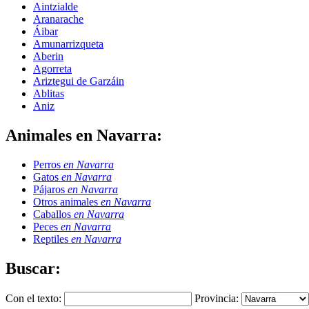
Aintzialde
Aranarache
Áibar
Amunarrizqueta
Aberin
Agorreta
Ariztegui de Garzáin
Ablitas
Aniz
Animales en Navarra:
Perros
en Navarra
Gatos
en Navarra
Pájaros
en Navarra
Otros animales
en Navarra
Caballos
en Navarra
Peces
en Navarra
Reptiles
en Navarra
Buscar:
Con el texto:
Provincia: