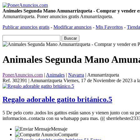
Animales Segunda Mano Amunarrizqueta - Comprar y vender en
Amunarrizqueta. Poner anuncios gratis Amunarrizqueta.
Publicar anuncios gratis
-
Modificar anuncios
-
Mis Favoritos
-
Tienda
Animales Segunda Mano Amunarr
PonerAnuncios.com
|
Animales
|
Navarra
| Amunarrizqueta
Ref. 302391 | Amunarrizqueta
Viernes, 17 de Noviembre de 2023 a l
Regalo adorable gatito británico.5
5 De pelo corto ,todos los gatitos están sanos y vienen junto con su 
informacion..contacta con su whatsapp para mas. ((( sherriehester23
Mensaje
Compartir