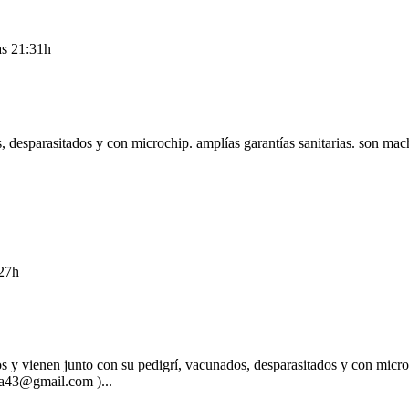
as 21:31h
, desparasitados y con microchip. amplías garantías sanitarias. son ma
:27h
s y vienen junto con su pedigrí, vacunados, desparasitados y con micro
ira43@gmail.com )...