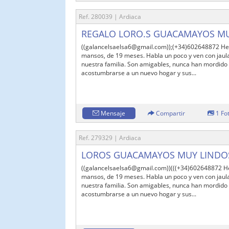
Ref. 280039 | Ardiaca
REGALO LORO.S GUACAMAYOS MU
((galancelsaelsa6@gmail.com));(+34)602648872 H
mansos, de 19 meses. Habla un poco y ven con jaul
nuestra familia. Son amigables, nunca han mordido 
acostumbrarse a un nuevo hogar y sus...
Mensaje
Compartir
1 Fo
Ref. 279329 | Ardiaca
LOROS GUACAMAYOS MUY LINDOS
((galancelsaelsa6@gmail.com))(((+34)602648872 H
mansos, de 19 meses. Habla un poco y ven con jaul
nuestra familia. Son amigables, nunca han mordido 
acostumbrarse a un nuevo hogar y sus...