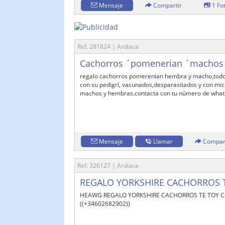
Mensaje
Compartir
1 Fo
Ref. 281824 | Ardiaca
Cachorros ´pomenerian ´machos y
regalo cachorros pomerenian hembra y macho,todos
con su pedigrí, vacunados,desparasitados y con micr
machos y hembras.contacta con tu número de whats
Mensaje
Llamar
Compar
Ref. 326127 | Ardiaca
REGALO YORKSHIRE CACHORROS T
HEAWG REGALO YORKSHIRE CACHORROS TE TOY Con
((+34602682902))