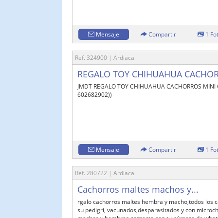
Mensaje
Compartir
1 Fo
Ref. 324900 | Ardiaca
REGALO TOY CHIHUAHUA CACHOR
JMDT REGALO TOY CHIHUAHUA CACHORROS MINI Co
602682902))
Mensaje
Compartir
1 Fo
Ref. 280722 | Ardiaca
Cachorros maltes machos y...
rgalo cachorros maltes hembra y macho,todos los c
su pedigrí, vacunados,desparasitados y con microchi