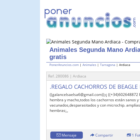
Animales Segunda Mano Ardia
gratis
PonerAnuncios.com
|
Animales
|
Tarragona
| Ardiaca
Ref. 280086 | Ardiaca
.REGALO CACHORROS DE BEAGLE
((galancelsaelsa6@gmail.com));ç ((+34)602648872
hembra y macho,todos los cachorros están sanos y v
vacunados,desparasitados y con microchip. amplías
hembras;,,
Mensaje
Compartir
1 Fo