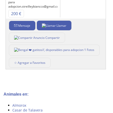
para
adopcion.streilleybiancco@gmail.com
200 €
Mensaje
Llamar
Compartir
1 Fotos
☆ Agregar a Favoritos
Animales
en
:
Almorox
Casar de Talavera