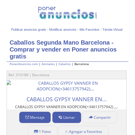
Publicar anuncios gratis
-
Modificar anuncios
-
Mis Favoritos
-
Tienda Virtual
Caballos Segunda Mano Barcelona -
Comprar y vender en Poner anuncios
gratis
PonerAnuncios.com
|
Animales
|
Caballos
| Barcelona
Ref. 316188 | Barcelona
CABALLOS GYPSY VANNER EN...
CABALLOS GYPSY VANNER EN ADOPCION(+34613757942) ,.,.
Mensaje
Llamar
Compartir
1 Fotos
☆ Agregar a Favoritos