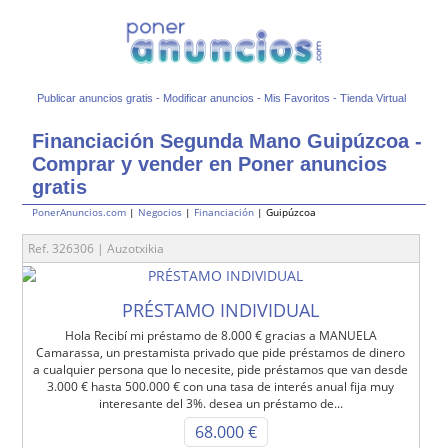
Publicar anuncios gratis
-
Modificar anuncios
-
Mis Favoritos
-
Tienda Virtual
Financiación Segunda Mano Guipúzcoa -
Comprar y vender en Poner anuncios
gratis
PonerAnuncios.com
|
Negocios
|
Financiación
| Guipúzcoa
Ref. 326306 | Auzotxikia
PRÉSTAMO INDIVIDUAL
Hola Recibí mi préstamo de 8.000 € gracias a MANUELA
Camarassa, un prestamista privado que pide préstamos de dinero
a cualquier persona que lo necesite, pide préstamos que van desde
3.000 € hasta 500.000 € con una tasa de interés anual fija muy
interesante del 3%. desea un préstamo de...
68.000 €