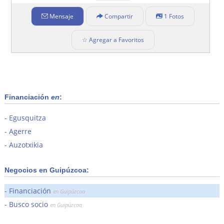
Mensaje
Compartir
1 Fotos
☆ Agregar a Favoritos
Financiación
en
:
Egusquitza
Agerre
Auzotxikia
Negocios en Guipúzcoa:
Financiación
en Guipúzcoa
Busco socio
en Guipúzcoa