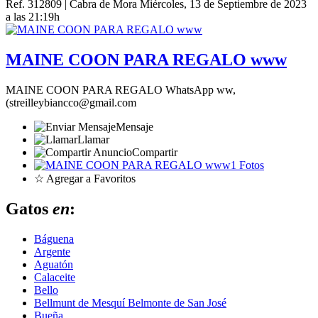
Ref. 312809 | Cabra de Mora
Miércoles, 13 de Septiembre de 2023
a las 21:19h
MAINE COON PARA REGALO www
MAINE COON PARA REGALO WhatsApp ww,
(streilleybiancco@gmail.com
Mensaje
Llamar
Compartir
1 Fotos
☆ Agregar a Favoritos
Gatos
en
:
Báguena
Argente
Aguatón
Calaceite
Bello
Bellmunt de Mesquí Belmonte de San José
Bueña