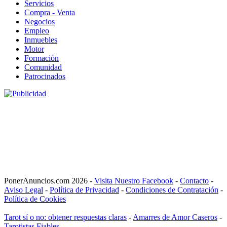
Servicios
Compra - Venta
Negocios
Empleo
Inmuebles
Motor
Formación
Comunidad
Patrocinados
PonerAnuncios.com 2026 -
Visita Nuestro Facebook
-
Contacto
-
Aviso Legal
-
Política de Privacidad
-
Condiciones de Contratación
-
Política de Cookies
Tarot sí o no: obtener respuestas claras
-
Amarres de Amor Caseros
-
Tarotistas Fiables