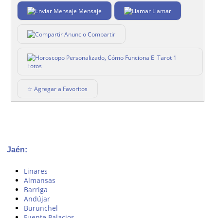
Mensaje
Llamar
Compartir
1
Fotos
☆ Agregar a Favoritos
Jaén:
Linares
Almansas
Barriga
Andújar
Burunchel
Fuente Palacios