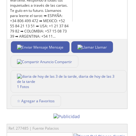
Marsella. Respondo a todas tus
inquietudes a través de las cartas.
Te guío en tu futuro. Llamanos
para leerte el tarot: ➡ ESPAÑA:
+34 806 499 472 ➡ MEXICO: +52
55 84 21 13 51 ➡ USA: +1 21 37 84
79 82 ➡ COLOMBIA: +57 15 08 73
39 ➡ ARGENTINA: +54 11...
Mensaje
Llamar
Compartir
1 Fotos
☆ Agregar a Favoritos
Ref. 277485 | Fuente Palacios