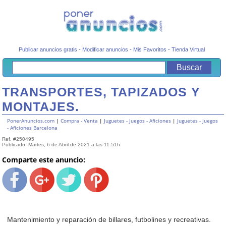
Publicar anuncios gratis
-
Modificar anuncios
-
Mis Favoritos
-
Tienda Virtual
TRANSPORTES, TAPIZADOS Y
MONTAJES.
PonerAnuncios.com
|
Compra - Venta
|
Juguetes - Juegos - Aficiones
|
Juguetes - Juegos
- Aficiones Barcelona
Ref. #250495
Publicado: Martes, 6 de Abril de 2021 a las 11:51h
Comparte este anuncio:
Mantenimiento y reparación de billares, futbolines y recreativas.