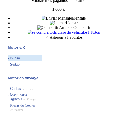
valoraremos pagamos al instante
1.000 €
Mensaje
Llamar
Compartir
1 Fotos
☆ Agregar a Favoritos
Motor
en
:
Bilbao
Sestao
Motor en Vizcaya:
Coches
en Vizcaya
Maquinaria
agrícola
en Vizcaya
Piezas de Coches
en Vizcaya