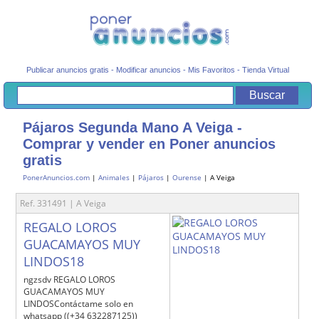
Publicar anuncios gratis
-
Modificar anuncios
-
Mis Favoritos
-
Tienda Virtual
Pájaros Segunda Mano A Veiga -
Comprar y vender en Poner anuncios
gratis
PonerAnuncios.com
|
Animales
|
Pájaros
|
Ourense
| A Veiga
Ref. 331491 | A Veiga
REGALO LOROS
GUACAMAYOS MUY
LINDOS18
ngzsdv REGALO LOROS
GUACAMAYOS MUY
LINDOSContáctame solo en
whatsapp ((+34 632287125))