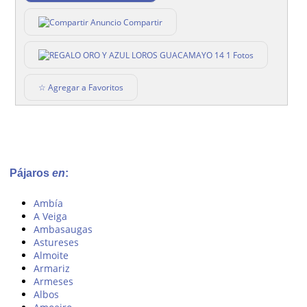
Compartir
1 Fotos
☆ Agregar a Favoritos
Pájaros
en
:
Ambía
A Veiga
Ambasaugas
Astureses
Almoite
Armariz
Armeses
Albos