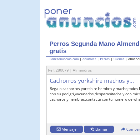
Perros Segunda Mano Almendr
gratis
PonerAnuncios.com
|
Animales
|
Perros
|
Cuenca
| Almend
Ref. 280079 | Almendros
Cachorros yorkshire machos y...
Regalo cachorros yorkshire hembra y macho,todos l
con su pedigrí,vacunados,desparasitados y con micr
cachoros y hembras.contacta con tu numero de wha
Mensaje
Llamar
Compar