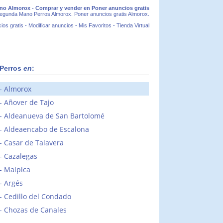
o Almorox - Comprar y vender en Poner anuncios gratis
egunda Mano Perros Almorox. Poner anuncios gratis Almorox.
ios gratis
-
Modificar anuncios
-
Mis Favoritos
-
Tienda Virtual
Perros
en
:
Almorox
Añover de Tajo
Aldeanueva de San Bartolomé
Aldeaencabo de Escalona
Casar de Talavera
Cazalegas
Malpica
Argés
Cedillo del Condado
Chozas de Canales