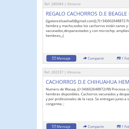
Ref. 280084 | Almorox
REGALO CACHORROS D.E BEAGLE
((galancelsaelsa6@gmail.com));7(+34)602648872 P
hembra y macho,todos los cachorros están sanos y v
vacunados,desparasitados y con microchip. amplías
hembras;,,(
Mensaje
Compartir
1 Fo
Ref. 282337 | Almorox
CACHORROS D.E CHIHUAHUA HE
Numero de Wasap..((+34)602648872//§§ Preciosa 
hembras disponibles. Cachorros vacunados y despar
y por profesionales de la raza. Se entregan junto a su
congenita. ;
Mensaje
Compartir
1 Fo