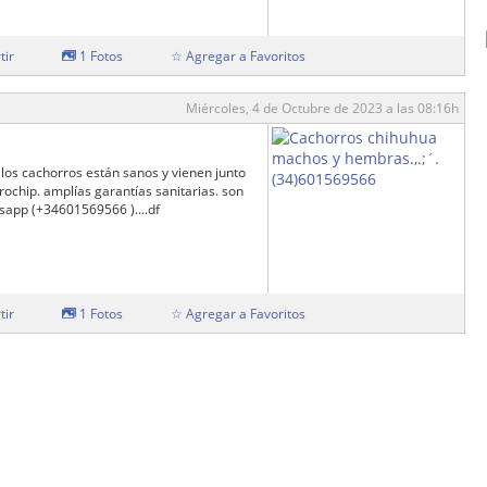
tir
1 Fotos
☆ Agregar a Favoritos
Miércoles, 4 de Octubre de 2023 a las 08:16h
os cachorros están sanos y vienen junto
ochip. amplías garantías sanitarias. son
app (+34601569566 )....df
tir
1 Fotos
☆ Agregar a Favoritos