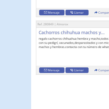
Mensaje
Llamar
Compar
Ref. 280849 | Almorox
Cachorros chihuhua machos y...
regalo cachorros chihuahua hembra y macho,todos l
con su pedigrí, vacunados,desparasitados y con micr
machos y hembras.contacta con tu número de whats
Mensaje
Llamar
Compar