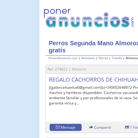
Perros Segunda Mano Almorox
gratis
PonerAnuncios.com
|
Animales
|
Perros
|
Toledo
| Almorox
Ref. 279422 | Almorox
REGALO CACHORROS DE CHIHUAH
((galancelsaelsa6@gmail.com));(+34)602648872 Pr
machos y hembras disponibles. Cachorros vacunado
ambiente familiar y por profesionales de la raza. Se 
garantia virica y...
Mensaje
Compartir
1 Fo