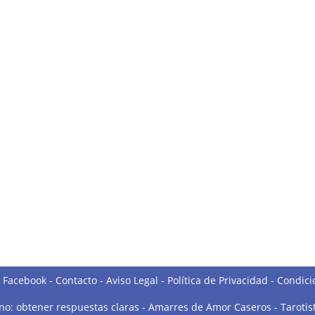
o Facebook
-
Contacto
-
Aviso Legal
-
Política de Privacidad
-
Condici
 no: obtener respuestas claras
-
Amarres de Amor Caseros
-
Tarotis