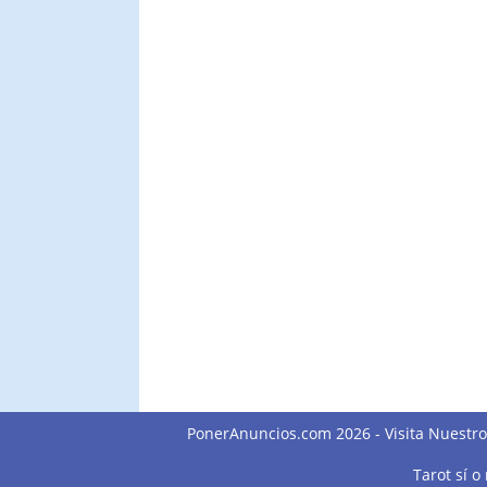
PonerAnuncios.com 2026 -
Visita Nuestr
Tarot sí o