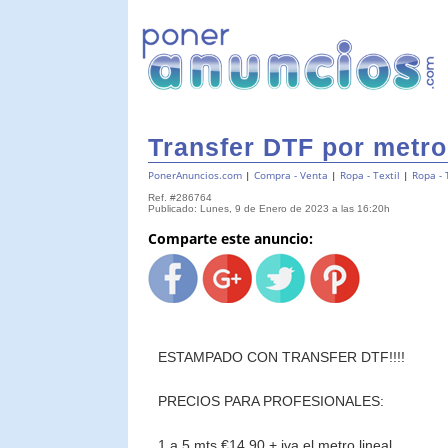
Transfer DTF por metro 
PonerAnuncios.com
|
Compra - Venta
|
Ropa - Textil
|
Ropa - 
Ref. #286764
Publicado: Lunes, 9 de Enero de 2023 a las 16:20h
Comparte este anuncio:
ESTAMPADO CON TRANSFER DTF!!!!
PRECIOS PARA PROFESIONALES:
1 a 5 mts €14.90 + iva el metro lineal