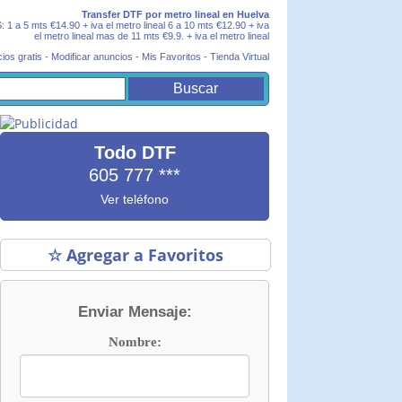
Transfer DTF por metro lineal en Huelva
ts €14.90 + iva el metro lineal 6 a 10 mts €12.90 + iva
el metro lineal mas de 11 mts €9.9. + iva el metro lineal
ios gratis
-
Modificar anuncios
-
Mis Favoritos
-
Tienda Virtual
Todo DTF
605 777
***
Ver teléfono
☆ Agregar a Favoritos
Enviar Mensaje:
Nombre: