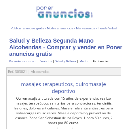
Publicar anuncios gratis
-
Modificar anuncios
-
Mis Favoritos
-
Tienda Virtual
Salud y Belleza Segunda Mano
Alcobendas - Comprar y vender en Poner
anuncios gratis
PonerAnuncios.com
|
Servicios
|
Salud y Belleza
|
Madrid
| Alcobendas
Ref. 303021 | Alcobendas
masajes terapeuticos, quiromasaje
deportivo
Quiromasajista titulada con 15 años de experiencia, realizo
masajes terapeúticos sanitarios para contracturas, tendinitis,
lesiones, dolores articulares. Masaje relajante antiestrés para
sobrecargas musculares. Masaje deportivo y preventivo de
lesiones. Zona San Sebastián de los Reyes. 1 hora 50 euros, 2
horas por 80 euros.