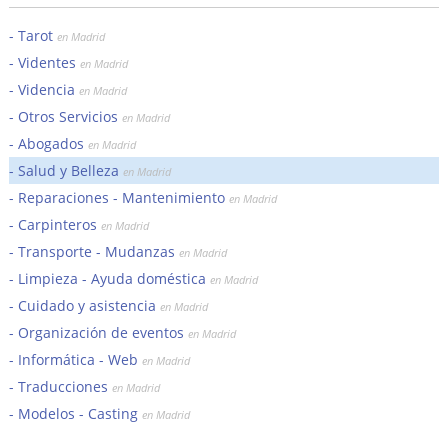
Tarot
en Madrid
Videntes
en Madrid
Videncia
en Madrid
Otros Servicios
en Madrid
Abogados
en Madrid
Salud y Belleza
en Madrid
Reparaciones - Mantenimiento
en Madrid
Carpinteros
en Madrid
Transporte - Mudanzas
en Madrid
Limpieza - Ayuda doméstica
en Madrid
Cuidado y asistencia
en Madrid
Organización de eventos
en Madrid
Informática - Web
en Madrid
Traducciones
en Madrid
Modelos - Casting
en Madrid