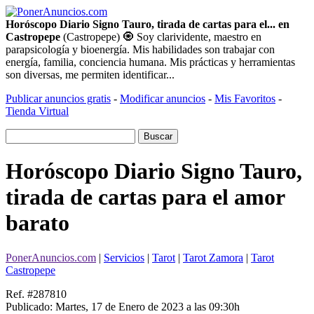
Horóscopo Diario Signo Tauro, tirada de cartas para el... en
Castropepe
(Castropepe) 🧿 Soy clarividente, maestro en
parapsicología y bioenergía. Mis habilidades son trabajar con
energía, familia, conciencia humana. Mis prácticas y herramientas
son diversas, me permiten identificar...
Publicar anuncios gratis
-
Modificar anuncios
-
Mis Favoritos
-
Tienda Virtual
Horóscopo Diario Signo Tauro,
tirada de cartas para el amor
barato
PonerAnuncios.com
|
Servicios
|
Tarot
|
Tarot Zamora
|
Tarot
Castropepe
Ref. #287810
Publicado: Martes, 17 de Enero de 2023 a las 09:30h