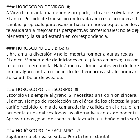
### HORÓSCOPO DE VIRGO: ♍︎
A Virgo le encanta mantenerse ocupado, sólo así se olvida de la
El amor. Período de transición en tu vida amorosa, no quieras hu
cambio, propícialo para avanzar hacia un nuevo espacio en los 
te ayudarán a mejorar tus perspectivas profesionales; no te deje
bienestar y la salud estarán en correspondencia.
### HORÓSCOPO DE LIBRA: ♎︎
Libra ama la diversión y no le importa romper algunas reglas
El amor. Momento de definiciones en el plano amoroso; tus conf
relación. La economía. Habrá mejoras importantes en todo lo ref
firmar algún contrato o acuerdo, los beneficios astrales indica
Su salud. Dolor de espalda.
### HORÓSCOPO DE ESCORPIO: ♏︎
Escorpio va siempre al grano. Si necesitas una opinión sincera,
El amor. Tiempo de recolección en el área de los afectos: la par
cariño recibido; clima de camaradería y calidez en el círculo fam
prudente que analices todas las alternativas antes de poner tu
Agregar unas gotas de esencia de lavanda a tu baño diario será
### HORÓSCOPO DE SAGITARIO: ♐︎
Sagitario no planea su vida... Pero la tiene clarita!