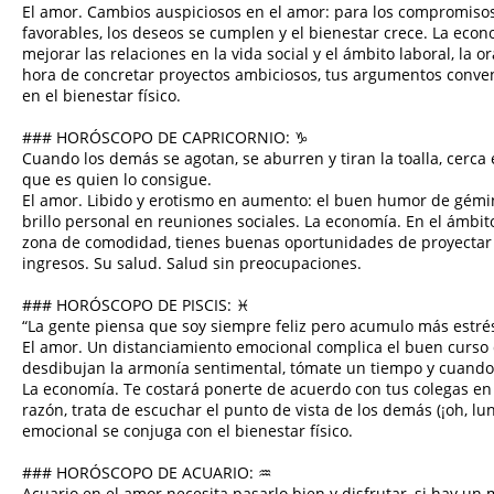
El amor. Cambios auspiciosos en el amor: para los compromisos
favorables, los deseos se cumplen y el bienestar crece. La econ
mejorar las relaciones en la vida social y el ámbito laboral, la 
hora de concretar proyectos ambiciosos, tus argumentos conven
en el bienestar físico.
### HORÓSCOPO DE CAPRICORNIO: ♑︎
Cuando los demás se agotan, se aburren y tiran la toalla, cerca
que es quien lo consigue.
El amor. Libido y erotismo en aumento: el buen humor de gémin
brillo personal en reuniones sociales. La economía. En el ámbito
zona de comodidad, tienes buenas oportunidades de proyectar
ingresos. Su salud. Salud sin preocupaciones.
### HORÓSCOPO DE PISCIS: ♓︎
“La gente piensa que soy siempre feliz pero acumulo más estré
El amor. Un distanciamiento emocional complica el buen curso de
desdibujan la armonía sentimental, tómate un tiempo y cuando 
La economía. Te costará ponerte de acuerdo con tus colegas en 
razón, trata de escuchar el punto de vista de los demás (¡oh, lun
emocional se conjuga con el bienestar físico.
### HORÓSCOPO DE ACUARIO: ♒︎
Acuario en el amor necesita pasarlo bien y disfrutar, si hay un 