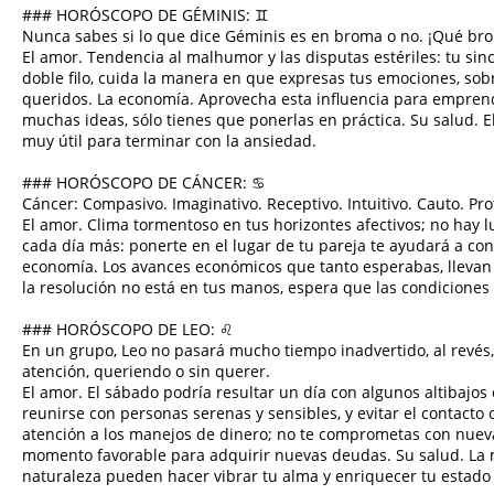
### HORÓSCOPO DE GÉMINIS: ♊︎
Nunca sabes si lo que dice Géminis es en broma o no. ¡Qué bro
El amor. Tendencia al malhumor y las disputas estériles: tu si
doble filo, cuida la manera en que expresas tus emociones, sobr
queridos. La economía. Aprovecha esta influencia para emprend
muchas ideas, sólo tienes que ponerlas en práctica. Su salud. El
muy útil para terminar con la ansiedad.
### HORÓSCOPO DE CÁNCER: ♋︎
Cáncer: Compasivo. Imaginativo. Receptivo. Intuitivo. Cauto. Pro
El amor. Clima tormentoso en tus horizontes afectivos; no hay lu
cada día más: ponerte en el lugar de tu pareja te ayudará a cont
economía. Los avances económicos que tanto esperabas, llevan c
la resolución no está en tus manos, espera que las condiciones 
### HORÓSCOPO DE LEO: ♌︎
En un grupo, Leo no pasará mucho tiempo inadvertido, al revés,
atención, queriendo o sin querer.
El amor. El sábado podría resultar un día con algunos altibajos
reunirse con personas serenas y sensibles, y evitar el contacto
atención a los manejos de dinero; no te comprometas con nueva
momento favorable para adquirir nuevas deudas. Su salud. La mú
naturaleza pueden hacer vibrar tu alma y enriquecer tu estado