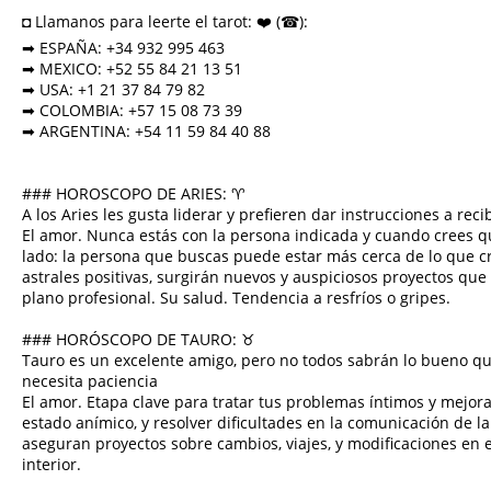
◘ Llamanos para leerte el tarot: ❤️ (☎):
➡ ESPAÑA: +34 932 995 463
➡ MEXICO: +52 55 84 21 13 51
➡ USA: +1 21 37 84 79 82
➡ COLOMBIA: +57 15 08 73 39
➡ ARGENTINA: +54 11 59 84 40 88
### HOROSCOPO DE ARIES: ♈︎
A los Aries les gusta liderar y prefieren dar instrucciones a recib
El amor. Nunca estás con la persona indicada y cuando crees qu
lado: la persona que buscas puede estar más cerca de lo que cr
astrales positivas, surgirán nuevos y auspiciosos proyectos qu
plano profesional. Su salud. Tendencia a resfríos o gripes.
### HORÓSCOPO DE TAURO: ♉︎
Tauro es un excelente amigo, pero no todos sabrán lo bueno qu
necesita paciencia
El amor. Etapa clave para tratar tus problemas íntimos y mejorar
estado anímico, y resolver dificultades en la comunicación de l
aseguran proyectos sobre cambios, viajes, y modificaciones en e
interior.