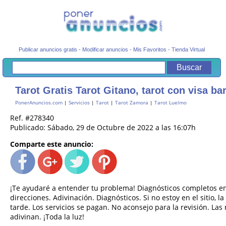
Publicar anuncios gratis
-
Modificar anuncios
-
Mis Favoritos
-
Tienda Virtual
Tarot Gratis Tarot Gitano, tarot con visa ba
PonerAnuncios.com
|
Servicios
|
Tarot
|
Tarot Zamora
|
Tarot Luelmo
Ref. #278340
Publicado: Sábado, 29 de Octubre de 2022 a las 16:07h
Comparte este anuncio:
¡Te ayudaré a entender tu problema! Diagnósticos completos en 
direcciones. Adivinación. Diagnósticos. Si no estoy en el sitio,
tarde. Los servicios se pagan. No aconsejo para la revisión. L
adivinan. ¡Toda la luz!