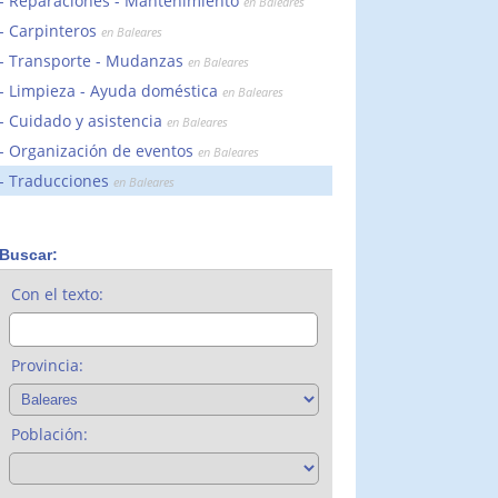
Reparaciones - Mantenimiento
en Baleares
Carpinteros
en Baleares
Transporte - Mudanzas
en Baleares
Limpieza - Ayuda doméstica
en Baleares
Cuidado y asistencia
en Baleares
Organización de eventos
en Baleares
Traducciones
en Baleares
Buscar:
Con el texto:
Provincia:
Población: