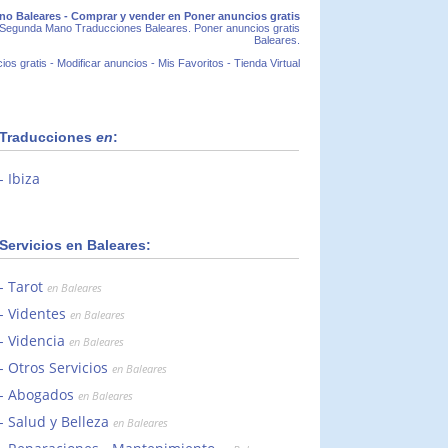
o Baleares - Comprar y vender en Poner anuncios gratis
 Segunda Mano Traducciones Baleares. Poner anuncios gratis
Baleares.
ios gratis
-
Modificar anuncios
-
Mis Favoritos
-
Tienda Virtual
Traducciones
en
:
Ibiza
Servicios en Baleares:
Tarot
en Baleares
Videntes
en Baleares
Videncia
en Baleares
Otros Servicios
en Baleares
Abogados
en Baleares
Salud y Belleza
en Baleares