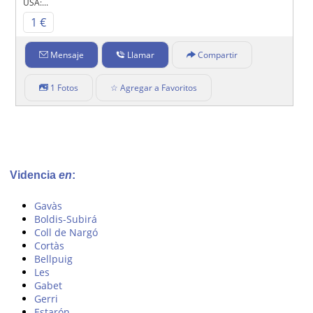
USA:...
1 €
Mensaje
Llamar
Compartir
1 Fotos
☆ Agregar a Favoritos
Videncia
en
:
Gavàs
Boldis-Subirá
Coll de Nargó
Cortàs
Bellpuig
Les
Gabet
Gerri
Estarón