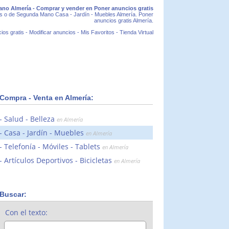
ano Almería - Comprar y vender en Poner anuncios gratis
os o de Segunda Mano Casa - Jardín - Muebles Almería. Poner
anuncios gratis Almería.
ios gratis
-
Modificar anuncios
-
Mis Favoritos
-
Tienda Virtual
Compra - Venta en Almería:
Salud - Belleza
en Almería
Casa - Jardín - Muebles
en Almería
Telefonía - Móviles - Tablets
en Almería
Artículos Deportivos - Bicicletas
en Almería
Buscar:
Con el texto: