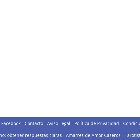
o Facebook
-
Contacto
-
Aviso Legal
-
Política de Privacidad
-
Condici
 no: obtener respuestas claras
-
Amarres de Amor Caseros
-
Tarotis