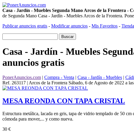
Casa - Jardín - Muebles Segunda Mano Arcos de la Frontera - C
de Segunda Mano Casa - Jardín - Muebles Arcos de la Frontera. Poner 
Publicar anuncios gratis
-
Modificar anuncios
-
Mis Favoritos
-
Tienda
Casa - Jardín - Muebles Segund
anuncios gratis
PonerAnuncios.com
|
Compra - Venta
|
Casa - Jardín - Muebles
|
Cád
Ref. 263117 | Arcos de la Frontera
Sábado, 6 de Agosto de 2022 a la
MESA REONDA CON TAPA CRISTAL
Estructura metálica, lacada en gris, tapa de vidrio templado de 50 cm 
cómoda para mover,... y como nueva.
30 €