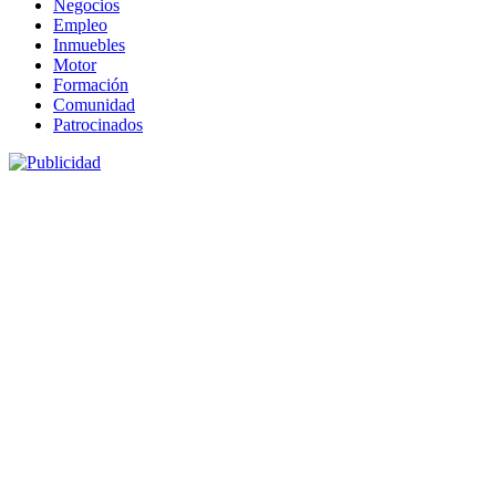
Negocios
Empleo
Inmuebles
Motor
Formación
Comunidad
Patrocinados