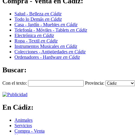
Compra - Venta en Cádiz:
Salud - Belleza
en Cádiz
Todo lo Demás
en Cádiz
Casa - Jardín - Muebles
en Cádiz
Telefonía - Móviles - Tablets
en Cádiz
Electrónica
en Cádiz
Ropa - Textil
en Cádiz
Instrumentos Musicales
en Cádiz
Colecciones - Antigüedades
en Cádiz
Ordenadores - Hardware
en Cádiz
Buscar:
Con el texto:
Provincia:
En Cádiz:
Animales
Servicios
Compra - Venta