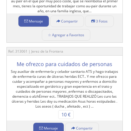
au pair en el que por muy poco coste, que se reembolsa el primer
mes, tienes la oportunidad de trabajar como au-pair durante un
año, en una familia inglesa, que...
Mensaje
Compartir
3 Fotos
☆ Agregar a Favoritos
Ref. 313061 | Jerez de la Frontera
Me ofrezco para cuidados de personas
Soy auxiliar de enfermería y celador sanitario ATS y hago trabajos
de enfermería curas de úlceras heridas ECT.. Y me ofrezco para
cuidar y acompañar a personas mayores y enfermos a domicilio
especializado en geriátrico y gran experiencia en el trato y
cuidados de personas mayores ,enfermas o discapacitados,
demencia o alzhÉimer ect.. TRABAJOS QUE REALIZÓ Les curo las
úlceras y heridas Les doy su medicación Asus horas estipuladas .
Los aseos ( ducha , afeitado , ect ) ...
10 €
Mensaje
Compartir