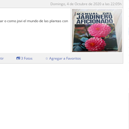
Domingo, 4 de Octubre de 2020 a las 22:05h
ar o como jovi el mundo de las plantas con
tir
3 Fotos
☆ Agregar a Favoritos