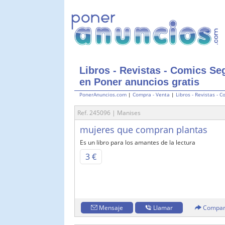
Libros - Revistas - Comics S
en Poner anuncios gratis
PonerAnuncios.com
|
Compra - Venta
|
Libros - Revistas - C
Ref. 245096 | Manises
mujeres que compran plantas
Es un libro para los amantes de la lectura
3 €
Mensaje
Llamar
Compar