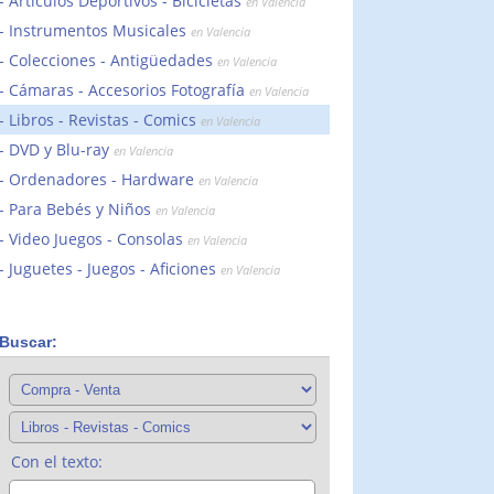
Artículos Deportivos - Bicicletas
en Valencia
Instrumentos Musicales
en Valencia
Colecciones - Antigüedades
en Valencia
Cámaras - Accesorios Fotografía
en Valencia
Libros - Revistas - Comics
en Valencia
DVD y Blu-ray
en Valencia
Ordenadores - Hardware
en Valencia
Para Bebés y Niños
en Valencia
Video Juegos - Consolas
en Valencia
Juguetes - Juegos - Aficiones
en Valencia
Buscar:
Con el texto: