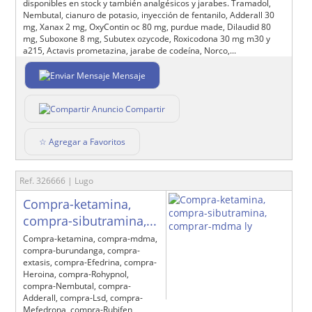
disponibles en stock y también analgésicos y jarabes. Tramadol,
Nembutal, cianuro de potasio, inyección de fentanilo, Adderall 30
mg, Xanax 2 mg, OxyContin oc 80 mg, purdue made, Dilaudid 80
mg, Suboxone 8 mg, Subutex ozycode, Roxicodona 30 mg m30 y
a215, Actavis prometazina, jarabe de codeína, Norco,...
Mensaje
Compartir
☆ Agregar a Favoritos
Ref. 326666 | Lugo
Compra-ketamina,
compra-sibutramina,...
Compra-ketamina, compra-mdma,
compra-burundanga, compra-
extasis, compra-Efedrina, compra-
Heroina, compra-Rohypnol,
compra-Nembutal, compra-
Adderall, compra-Lsd, compra-
Mefedrona, compra-Rubifen,