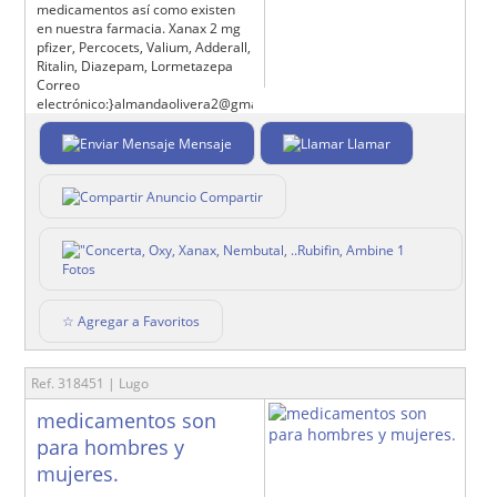
medicamentos así como existen
en nuestra farmacia. Xanax 2 mg
pfizer, Percocets, Valium, Adderall,
Ritalin, Diazepam, Lormetazepa
Correo
electrónico:}almandaolivera2@gmail.com
Mensaje
Llamar
Compartir
1
Fotos
☆ Agregar a Favoritos
Ref. 318451 | Lugo
medicamentos son
para hombres y
mujeres.