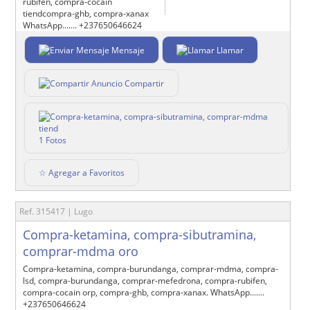
rubifen, compra-cocain
tiendcompra-ghb, compra-xanax
WhatsApp....... +237650646624
Mensaje
Llamar
Compartir
1 Fotos
☆ Agregar a Favoritos
Ref. 315417 | Lugo
Compra-ketamina, compra-sibutramina,
comprar-mdma oro
Compra-ketamina, compra-burundanga, comprar-mdma, compra-
lsd, compra-burundanga, comprar-mefedrona, compra-rubifen,
compra-cocain orp, compra-ghb, compra-xanax. WhatsApp.......
+237650646624