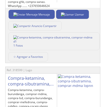
compra-ghb, compra-xanax.
WhatsApp ....... +237650646624
Mensaje
Llamar
Compartir
1 Fotos
☆ Agregar a Favoritos
Ref. 318599 | Lugo
Compra-ketamina,
compra-sibutramina,...
Compra-ketamina, compra-
burundanga, comprar-mdma,
compra-lsd, compra-burundanga,
comprar-mefedrona, compra-
rubifen, compra-cocain olxnns,