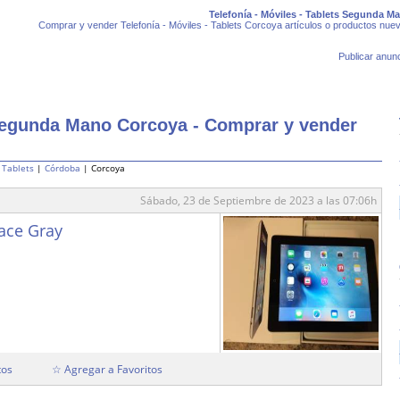
Telefonía - Móviles - Tablets Segunda M
Comprar y vender Telefonía - Móviles - Tablets Corcoya artículos o productos nue
Publicar anunc
 Segunda Mano Corcoya - Comprar y vender
- Tablets
|
Córdoba
| Corcoya
Sábado, 23 de Septiembre de 2023 a las 07:06h
pace Gray
tos
☆ Agregar a Favoritos