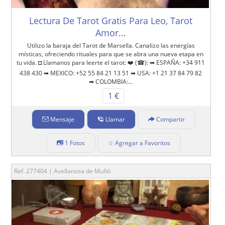
Lectura De Tarot Gratis Para Leo, Tarot
Amor...
Utilizo la baraja del Tarot de Marsella. Canalizo las energías
místicas, ofreciendo rituales para que se abra una nueva etapa en
tu vida. ◘ Llamanos para leerte el tarot: ❤️ (☎): ➡ ESPAÑA: +34 911
438 430 ➡ MEXICO: +52 55 84 21 13 51 ➡ USA: +1 21 37 84 79 82
➡ COLOMBIA:...
1 €
Mensaje
Llamar
Compartir
1 Fotos
☆ Agregar a Favoritos
Ref. 277404 | Avellanosa de Muñó