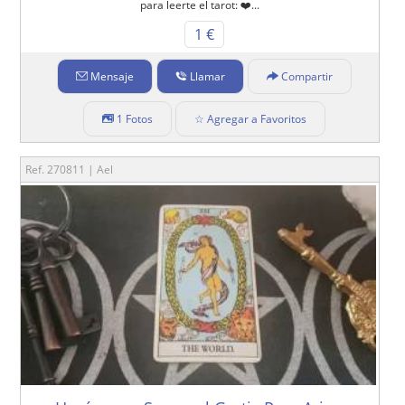
para leerte el tarot: ❤️...
1 €
Mensaje
Llamar
Compartir
1 Fotos
☆ Agregar a Favoritos
Ref. 270811 | Ael