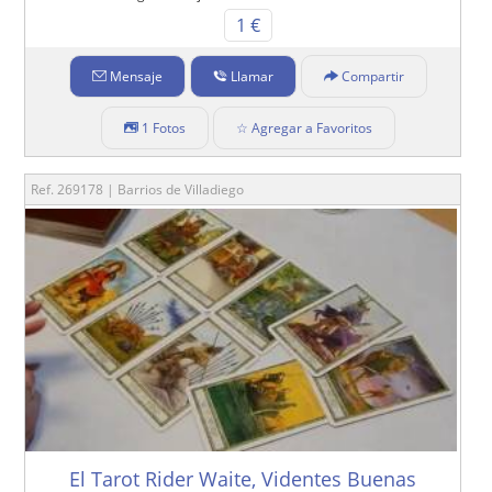
1 €
Mensaje
Llamar
Compartir
1 Fotos
☆ Agregar a Favoritos
Ref. 269178 | Barrios de Villadiego
El Tarot Rider Waite, Videntes Buenas