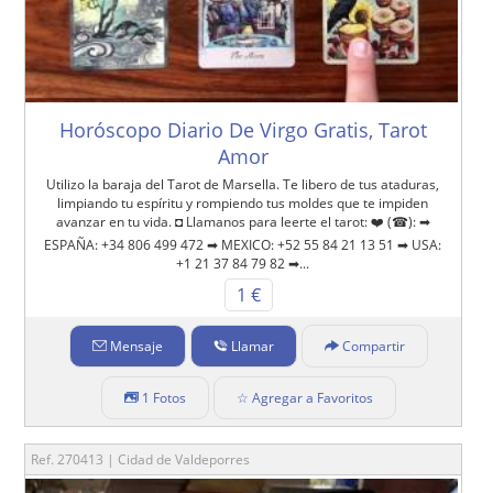
Horóscopo Diario De Virgo Gratis, Tarot
Amor
Utilizo la baraja del Tarot de Marsella. Te libero de tus ataduras,
limpiando tu espíritu y rompiendo tus moldes que te impiden
avanzar en tu vida. ◘ Llamanos para leerte el tarot: ❤️ (☎): ➡
ESPAÑA: +34 806 499 472 ➡ MEXICO: +52 55 84 21 13 51 ➡ USA:
+1 21 37 84 79 82 ➡...
1 €
Mensaje
Llamar
Compartir
1 Fotos
☆ Agregar a Favoritos
Ref. 270413 | Cidad de Valdeporres