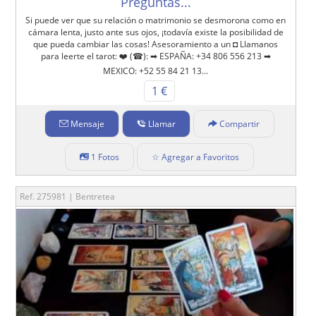
Preguntas...
Si puede ver que su relación o matrimonio se desmorona como en
cámara lenta, justo ante sus ojos, ¡todavía existe la posibilidad de
que pueda cambiar las cosas! Asesoramiento a un ◘ Llamanos
para leerte el tarot: ❤️ (☎): ➡ ESPAÑA: +34 806 556 213 ➡
MEXICO: +52 55 84 21 13...
1 €
Mensaje
Llamar
Compartir
1 Fotos
☆ Agregar a Favoritos
Ref. 275981 | Bentretea