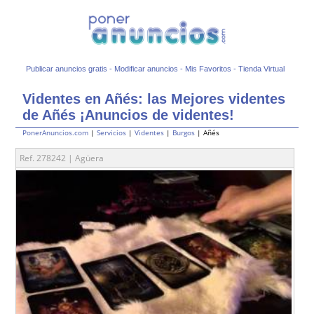
Publicar anuncios gratis
-
Modificar anuncios
-
Mis Favoritos
-
Tienda Virtual
Videntes en Añés: las Mejores videntes
de Añés ¡Anuncios de videntes!
PonerAnuncios.com
|
Servicios
|
Videntes
|
Burgos
| Añés
Ref. 278242 | Agüera