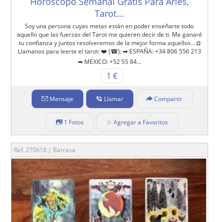
Horóscopo Semanal Gratis Para Aries,
Tarot...
Soy una persona cuyas metas están en poder enseñarte todo
aquello que las fuerzas del Tarot me quieren decir de ti. Me ganaré
tu confianza y juntos resolveremos de la mejor forma aquellos... ◘
Llamanos para leerte el tarot: ❤️ (☎): ➡ ESPAÑA: +34 806 556 213
➡ MEXICO: +52 55 84...
1 €
Mensaje
Llamar
Compartir
1 Fotos
☆ Agregar a Favoritos
Ref. 270618 | Barrasa