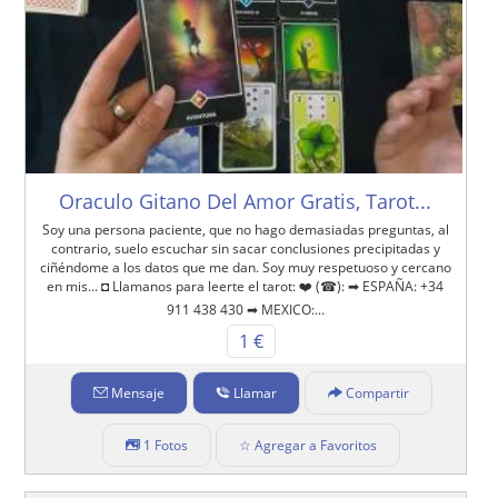
Oraculo Gitano Del Amor Gratis, Tarot...
Soy una persona paciente, que no hago demasiadas preguntas, al
contrario, suelo escuchar sin sacar conclusiones precipitadas y
ciñéndome a los datos que me dan. Soy muy respetuoso y cercano
en mis... ◘ Llamanos para leerte el tarot: ❤️ (☎): ➡ ESPAÑA: +34
911 438 430 ➡ MEXICO:...
1 €
Mensaje
Llamar
Compartir
1 Fotos
☆ Agregar a Favoritos